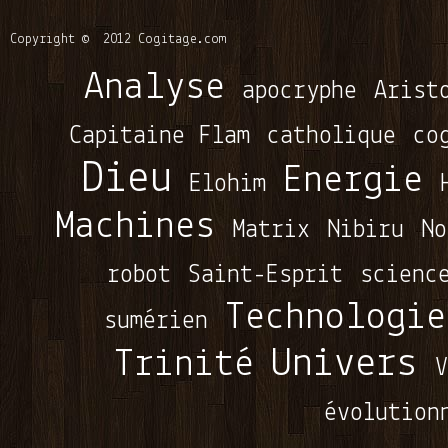
Copyright © 2012
Cogitage.com
Analyse
apocryphe
Arist
Capitaine Flam
catholique
co
Dieu
Energie
Elohim
Machines
Matrix
Nibiru
No
robot
Saint-Esprit
scienc
Technologie
sumérien
Univers
Trinité
V
évolution