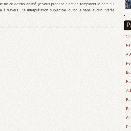
ieuse de ce dessin animé, je vous propose alors de remplacer le nom du
a à travers une interprétation subjective loufoque sans aucun intérêt
P
Su
Pe
ADN
Pe
Bou
Ro
Ast
Ba
Epi
Géo
Dr