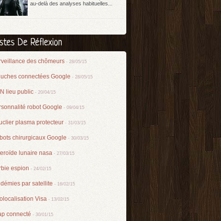
au-delà des analyses habituelles...
istes De Réflexion
rveillance des chômeurs
- 28/05/15
luches connectées Google
- 28/05/15
 lieu public
- 20/04/15
rsonnalité robot Google
- 09/04/15
clier plasma protecteur
- 31/03/15
bots chirurgicaux Google
- 30/03/15
eroïde lunaire nasa
- 27/03/15
rbie espion
- 24/02/15
démies par satellite
- 16/02/15
localisation Visa
- 13/02/15
ap connecté
- 30/01/15