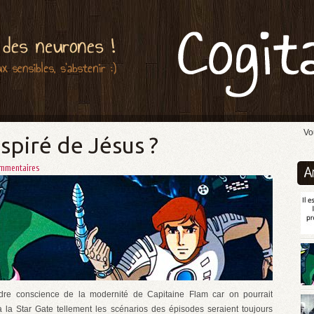
Vo
spiré de Jésus ?
mmentaires
A
dre conscience de la modernité de Capitaine Flam car on pourrait
 la Star Gate tellement les scénarios des épisodes seraient toujours