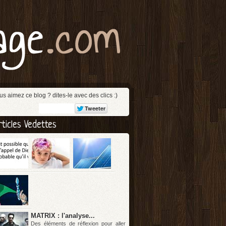
us aimez ce blog ? dites-le avec des clics :)
rticles Vedettes
MATRIX : l'analyse...
Des éléments de réflexion pour aller