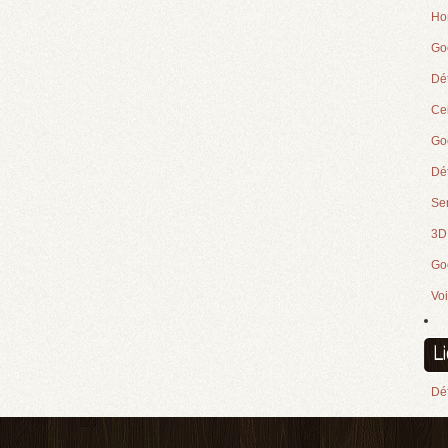
Ho
Go
Dé
Cei
Goo
Dét
Se
3D
Go
Voi
L
Déf