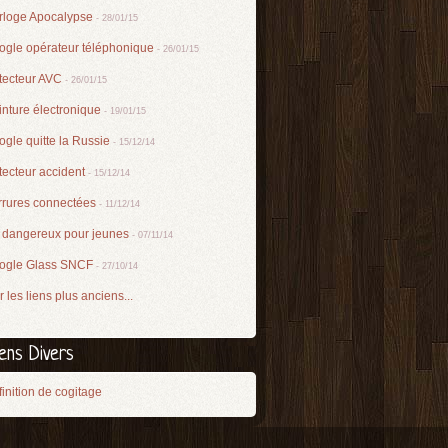
rloge Apocalypse
- 28/01/15
ogle opérateur téléphonique
- 26/01/15
tecteur AVC
- 26/01/15
nture électronique
- 19/01/15
gle quitte la Russie
- 15/12/14
ecteur accident
- 15/12/14
rrures connectées
- 11/12/14
 dangereux pour jeunes
- 07/11/14
ogle Glass SNCF
- 27/10/14
r les liens plus anciens...
iens Divers
inition de cogitage