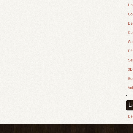
Ho
Go
Dé
Cei
Goo
Dét
Se
3D
Go
Voi
L
Déf