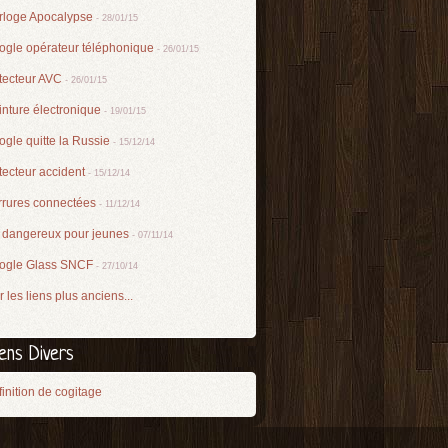
rloge Apocalypse
- 28/01/15
ogle opérateur téléphonique
- 26/01/15
tecteur AVC
- 26/01/15
nture électronique
- 19/01/15
gle quitte la Russie
- 15/12/14
ecteur accident
- 15/12/14
rrures connectées
- 11/12/14
 dangereux pour jeunes
- 07/11/14
ogle Glass SNCF
- 27/10/14
r les liens plus anciens...
iens Divers
inition de cogitage