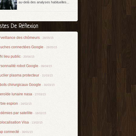
au-delà des analyses habituelles...
istes De Réflexion
rveillance des chômeurs
- 28/05/15
luches connectées Google
- 28/05/15
 lieu public
- 20/04/15
rsonnalité robot Google
- 09/04/15
clier plasma protecteur
- 31/03/15
bots chirurgicaux Google
- 30/03/15
eroïde lunaire nasa
- 27/03/15
rbie espion
- 24/02/15
démies par satellite
- 16/02/15
localisation Visa
- 13/02/15
ap connecté
- 30/01/15