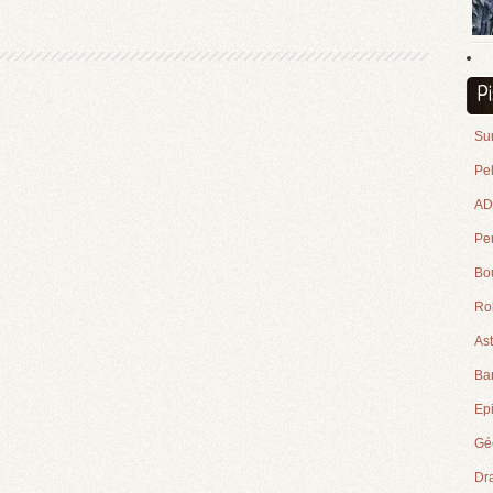
P
Su
Pe
ADN
Pe
Bou
Ro
Ast
Ba
Epi
Géo
Dr