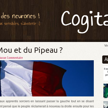
Vo
ou et du Pipeau ?
Aucun Commentaire
A
 aux apprentis sorciers en laissant passer la gauche tout en se disant
ls ont pensé que le peuple réclamerait à nouveau la droite ensuite pour les