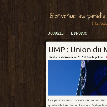
ACCUEIL
A PROPOS
UMP : Union du M
Publié Le 26 Novembre 2012 © Cogitage.com -
Les pauvres vieux droitiers ont voulu jouer
qu’elle allait se planter. Le souci c’est qu’i