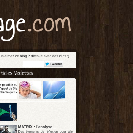
us aimez ce blog ? dites-le avec des clics :)
rticles Vedettes
MATRIX : l'analyse...
Des éléments de réflexion pour aller